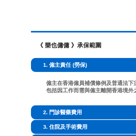
《 樂也傭傭 》承保範圍
1. 僱主責任 (勞保)
僱主在香港僱員補償條例及普通法下
包括因工作而需與僱主離開香港境外
2. 門診醫藥費用
3. 住院及手術費用