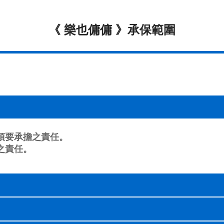
《 樂也傭傭 》承保範圍
須要承擔之責任。
之責任。