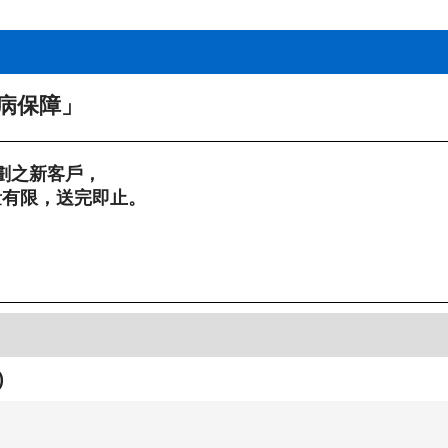
臟病保障」
計劃之新客戶，
數量有限，送完即止。
)