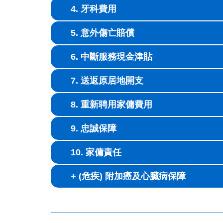
4. 牙科費用
5. 意外傷亡賠償
6. 中斷服務現金津貼
7. 送返原居地開支
8. 重新聘用家傭費用
9. 忠誠保障
10. 家傭責任
+ (危疾) 附加癌及心臟病保障