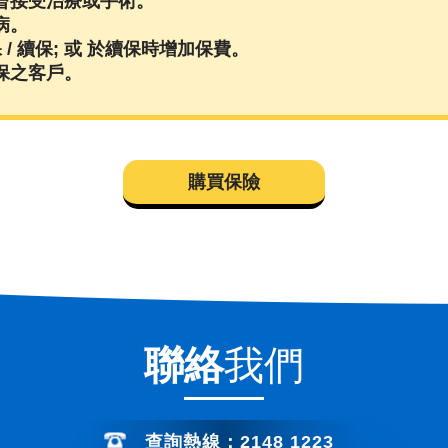
曾接受治療或手術。
病。
/ 續保; 或 於續保時增加保費。
保之客戶。
購買保險
聯絡
我們
查詢熱線：2148 1223