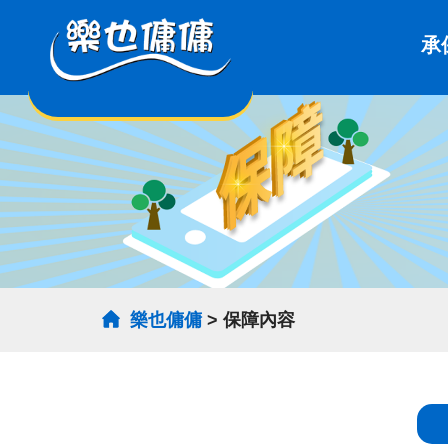
承
樂也傭傭
> 保障內容